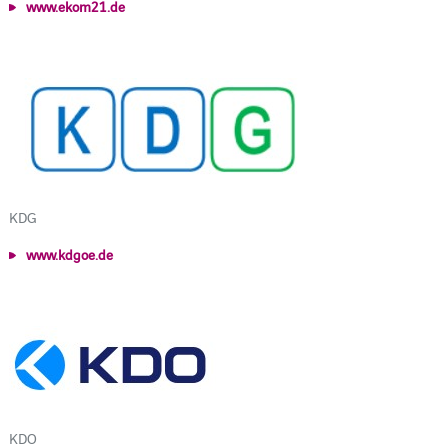
www.ekom21.de
KDG
www.kdgoe.de
KDO