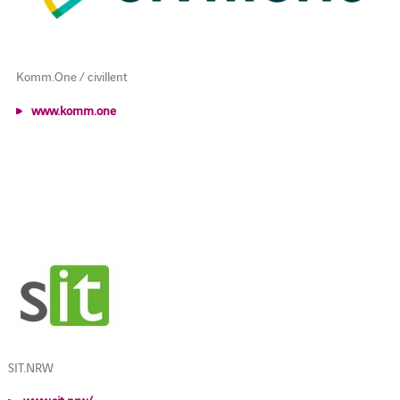
Komm.One / civillent
www.komm.one
SIT.NRW