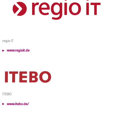
regio iT
www.regioit.de
ITEBO
www.itebo.de/