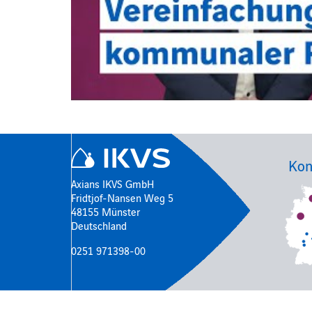
Kon
Axians IKVS GmbH
Fridtjof-Nansen Weg 5
48155 Münster
Deutschland
0251 971398-00