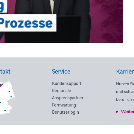
takt
Service
Karrie
Kundensupport
Nutzen Si
Regionale
und schla
Ansprechpartner
beruflich
Fernwartung
Weite
Benutzerlogin